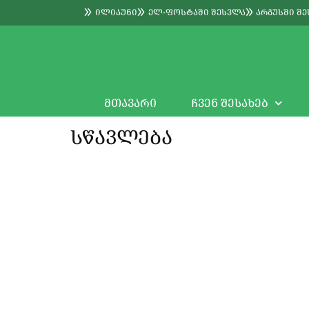
ᲘᲚᲘᲐᲣᲜᲘ
ᲔᲚ-ᲤᲝᲡᲢᲐᲨᲘ ᲨᲔᲡᲕᲚᲐ
ᲐᲠᲒᲣᲡᲨᲘ Შ
ᲛᲗᲐᲕᲐᲠᲘ
ᲩᲕᲔᲜ ᲨᲔᲡᲐᲮᲔᲑ
ᲡᲬᲐᲕᲚᲔᲑᲐ