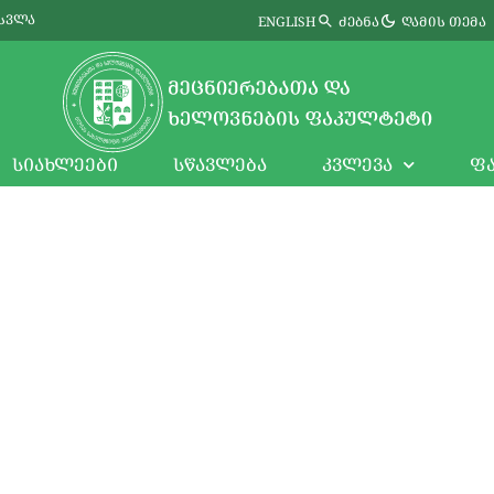
ᲔᲡᲕᲚᲐ
ᲫᲔᲑᲜᲐ
ᲦᲐᲛᲘᲡ ᲗᲔᲛᲐ
ENGLISH
ᲡᲘᲐᲮᲚᲔᲔᲑᲘ
ᲡᲬᲐᲕᲚᲔᲑᲐ
ᲙᲕᲚᲔᲕᲐ
Ფ