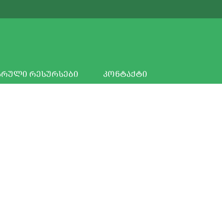
ᲐᲠᲣᲚᲘ ᲠᲔᲡᲣᲠᲡᲔᲑᲘ
ᲙᲝᲜᲢᲐᲥᲢᲘ