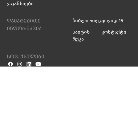
ვაკანსიები
დამატებითი
ბიბლიოთეკა
კოვიდ 19
ინფორმაცია
საიტის
კონტაქტი
რუკა
სოც. ქსელები
კონფიდენციალურ