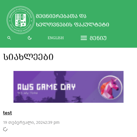
ᲛᲔᲜᲘᲣ
ENGLISH
ᲡᲘᲐᲮᲚᲔᲔᲑᲘ
test
19 თებერვალი, 2024
2:39 pm